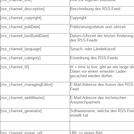
[rss_channel_description]
Beschreibung des RSS-Feed
[rss_channel_copyright]
Copyright
[rss_channel_pubDate]
Publizierungsdatum und -uhrzeit
[rss_channel_lastBuildDate]
Datum-/Uhrzeit der letzten Änderung
des RSS-Feeds
[rss_channel_language]
Sprach- oder Länderkürzel
[rss_channel_category]
Einordnung des RSS-Feeds
[rss_channel_ttl]
ttl = time to live, gibt an wie lange di
Daten vor einem erneuten Laden
gecached werden dürfen
[rss_channel_managingEditor]
E-Mail-Adresse des Autors des RSS
Feed
[rss_channel_webMaster]
E-Mail-Adresse des technischen
Ansprechpartners
[rss_channel_generator]
Softwarename, welche den RSS-Fee
erstellt hat
[rss_channel_image_url]
URL zu einem Bild