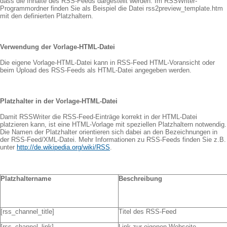
dass die Inhalte des RSS-Feeds dargestellt werden. Im RSSWriter-
Programmordner finden Sie als Beispiel die Datei rss2preview_template.htm
mit den definierten Platzhaltern.
Verwendung der Vorlage-HTML-Datei
Die eigene Vorlage-HTML-Datei kann in RSS-Feed HTML-Voransicht oder
beim Upload des RSS-Feeds als HTML-Datei angegeben werden.
Platzhalter in der Vorlage-HTML-Datei
Damit RSSWriter die RSS-Feed-Einträge korrekt in der HTML-Datei
platzieren kann, ist eine HTML-Vorlage mit speziellen Platzhaltern notwendig.
Die Namen der Platzhalter orientieren sich dabei an den Bezeichnungen in
der RSS-Feed/XML-Datei. Mehr Informationen zu RSS-Feeds finden Sie z.B.
unter
http://de.wikipedia.org/wiki/RSS
.
Platzhaltername
Beschreibung
[rss_channel_title]
Titel des RSS-Feed
[rss_channel_link]
Link zur eigenen Webseite