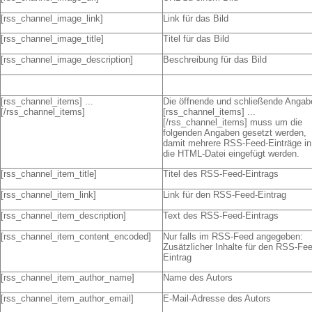
[rss_channel_image_link]
Link für das Bild
[rss_channel_image_title]
Titel für das Bild
[rss_channel_image_description]
Beschreibung für das Bild
[rss_channel_items] ...
Die öffnende und schließende Angab
[/rss_channel_items]
[rss_channel_items] ...
[/rss_channel_items] muss um die
folgenden Angaben gesetzt werden,
damit mehrere RSS-Feed-Einträge in
die HTML-Datei eingefügt werden.
[rss_channel_item_title]
Titel des RSS-Feed-Eintrags
[rss_channel_item_link]
Link für den RSS-Feed-Eintrag
[rss_channel_item_description]
Text des RSS-Feed-Eintrags
[rss_channel_item_content_encoded]
Nur falls im RSS-Feed angegeben:
Zusätzlicher Inhalte für den RSS-Fe
Eintrag
[rss_channel_item_author_name]
Name des Autors
[rss_channel_item_author_email]
E-Mail-Adresse des Autors