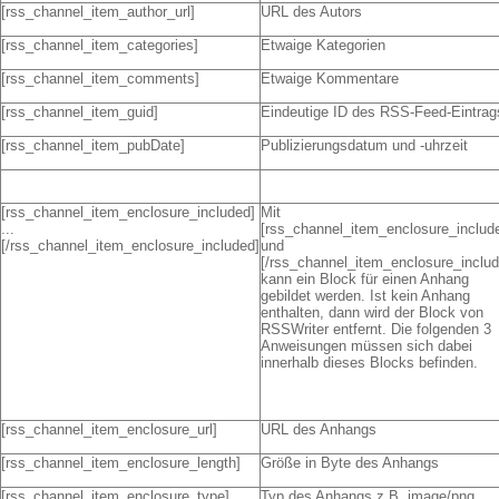
[rss_channel_item_author_url]
URL des Autors
[rss_channel_item_categories]
Etwaige Kategorien
[rss_channel_item_comments]
Etwaige Kommentare
[rss_channel_item_guid]
Eindeutige ID des RSS-Feed-Eintrag
[rss_channel_item_pubDate]
Publizierungsdatum und -uhrzeit
[rss_channel_item_enclosure_included]
Mit
...
[rss_channel_item_enclosure_includ
[/rss_channel_item_enclosure_included]
und
[/rss_channel_item_enclosure_includ
kann ein Block für einen Anhang
gebildet werden. Ist kein Anhang
enthalten, dann wird der Block von
RSSWriter entfernt. Die folgenden 3
Anweisungen müssen sich dabei
innerhalb dieses Blocks befinden.
[rss_channel_item_enclosure_url]
URL des Anhangs
[rss_channel_item_enclosure_length]
Größe in Byte des Anhangs
[rss_channel_item_enclosure_type]
Typ des Anhangs z.B. image/png